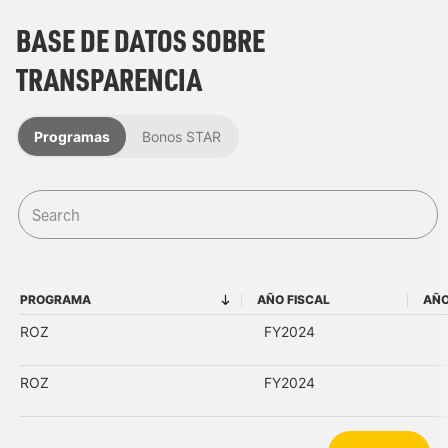
BASE DE DATOS SOBRE
TRANSPARENCIA
Programas
Bonos STAR
PROGRAMA
AÑO FISCAL
AÑO
PROGRAMA
AÑO FISCAL
ROZ
FY2024
ROZ
FY2024