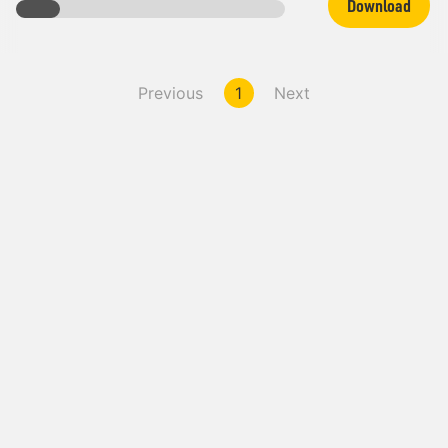
Download
Previous
1
Next