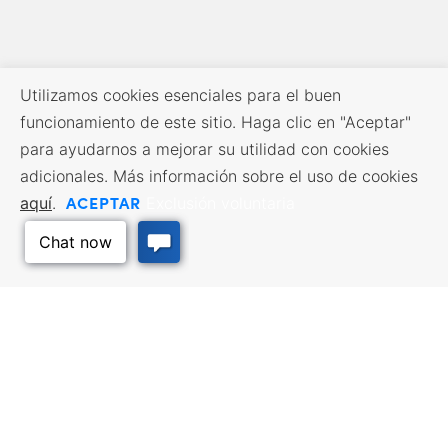
Utilizamos cookies esenciales para el buen
funcionamiento de este sitio. Haga clic en "Aceptar"
para ayudarnos a mejorar su utilidad con cookies
adicionales. Más información sobre el uso de cookies
ACEPTAR
aquí
.
Exclusión voluntaria
RECURSOS EMPRESARIALES
SERVICIOS DE MANO DE
OBRA
Incentivos y financiación,
Impuestos, créditos y exenciones,
Búsqueda de empleo, Servicios
Selección del emplazamiento,
para demandantes de empleo,