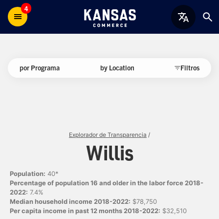
4
por Programa
by Location
Filtros
Explorador de Transparencia
/
Willis
Population:
40*
Percentage of population 16 and older in the labor force 2018-
2022:
7.4%
Median household income 2018-2022:
$78,750
Per capita income in past 12 months 2018-2022:
$32,510