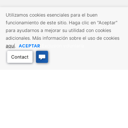
Utilizamos cookies esenciales para el buen
funcionamiento de este sitio. Haga clic en "Aceptar"
para ayudarnos a mejorar su utilidad con cookies
adicionales. Más información sobre el uso de cookies
ACEPTAR
aquí
.
Exclusión voluntaria
RECURSOS EMPRESARIALES
SERVICIOS DE MANO DE
OBRA
Incentivos y financiación,
Impuestos, créditos y exenciones,
Búsqueda de empleo, Servicios
Selección del emplazamiento,
para demandantes de empleo,
Hacer negocios en Kansas
Servicios para empresarios
Volver arriba