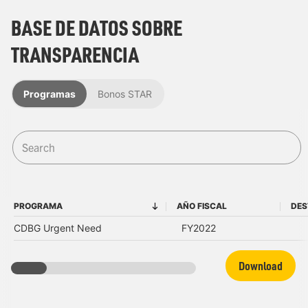
BASE DE DATOS SOBRE
TRANSPARENCIA
Programas
Bonos STAR
PROGRAMA
AÑO FISCAL
DES
PROGRAMA
AÑO FISCAL
CDBG Urgent Need
FY2022
Download