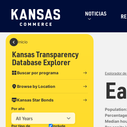
NOTICIAS
RE
Inicio
Kansas Transparency
Database Explorer
Buscar por programa
Explorador de
Ea
Browse by Location
Kansas Star Bonds
Por año
Population
Percentage 
All Years
Median ho
Por tipo de
Include