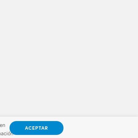
 en
ACEPTAR
mación