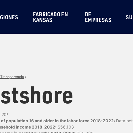
FABRICADO EN
DE
GIONES
SU
KANSAS
EMPRESAS
 Transparencia
/
stshore
:
20*
of population 16 and older in the labor force 2018-2022:
Data not 
usehold income 2018-2022:
$56,103