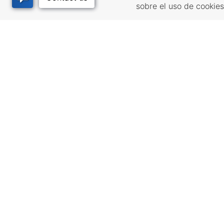
sobre el uso de cookie
RECURSOS
LUGARES
EMPRESARIALES
CALIDAD
Incentivos y financiación,
Infrastructur
Impuestos, créditos y
community pl
exenciones, Selección del
development 