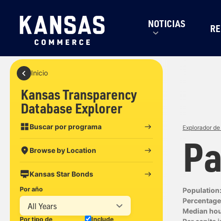
NOTICIAS
RE
Inicio
Kansas Transparency
Database Explorer
Buscar por programa
Explorador de
Pa
Browse by Location
Kansas Star Bonds
Por año
Population
Percentage 
All Years
Median ho
Por tipo de
Include