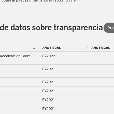
 income in past 12 months 2018-2022:
$39,914
de datos sobre transparencia
Pr
AÑO FISCAL
AÑO FISCAL
AÑO FISCAL
AÑO FISCAL
cceleration Grant
FY2022
FY2021
FY2021
FY2021
FY2021
FY2021