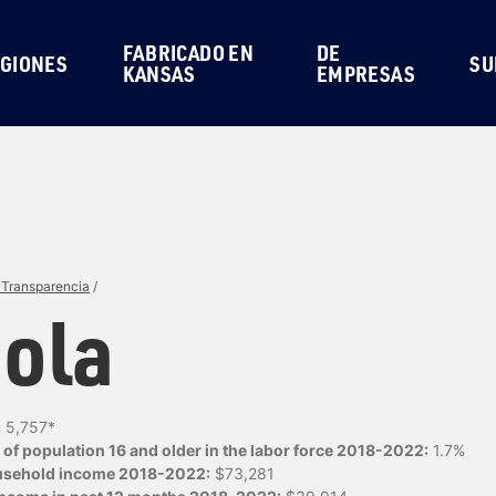
FABRICADO EN
DE
GIONES
SU
KANSAS
EMPRESAS
 Transparencia
/
ola
:
5,757*
of population 16 and older in the labor force 2018-2022:
1.7%
usehold income 2018-2022:
$73,281