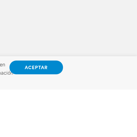
 en
ACEPTAR
mación