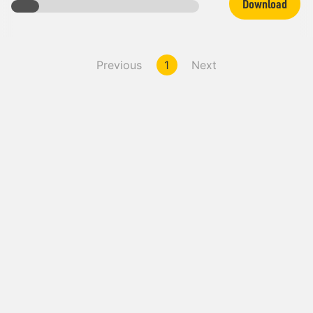
Download
Previous
1
Next