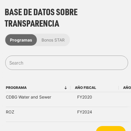
BASE DE DATOS SOBRE
TRANSPARENCIA
Programas
Bonos STAR
PROGRAMA
AÑO FISCAL
AÑO
PROGRAMA
AÑO FISCAL
CDBG Water and Sewer
FY2020
ROZ
FY2024