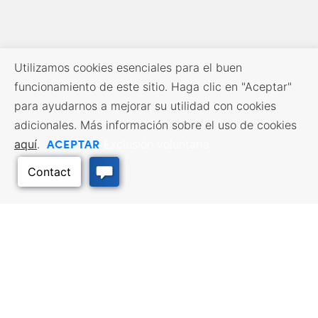
Utilizamos cookies esenciales para el buen
funcionamiento de este sitio. Haga clic en "Aceptar"
para ayudarnos a mejorar su utilidad con cookies
adicionales. Más información sobre el uso de cookies
ACEPTAR
aquí
.
Exclusión voluntaria
RECURSOS EMPRESARIALES
SERVICIOS DE MANO DE
OBRA
Incentivos y financiación,
Impuestos, créditos y exenciones,
Búsqueda de empleo, Servicios
Selección del emplazamiento,
para demandantes de empleo,