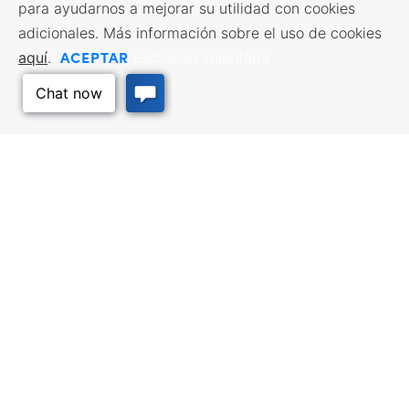
para ayudarnos a mejorar su utilidad con cookies
adicionales. Más información sobre el uso de cookies
ACEPTAR
aquí
.
Exclusión voluntaria
RECURSOS EMPRESARIALES
SERVICIOS DE MANO DE
OBRA
Incentivos y financiación,
Impuestos, créditos y exenciones,
Búsqueda de empleo, Servicios
Selección del emplazamiento,
para demandantes de empleo,
Volver arriba
Hacer negocios en Kansas
Servicios para empresarios
LUGARES DE CALIDAD
VIAJES A KANSAS
Infrastructure assessment,
Planifique su viaje a Kansas.
community planning,
Lugares que visitar, cosas que