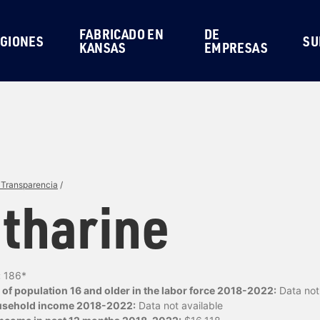
FABRICADO EN
DE
GIONES
SU
KANSAS
EMPRESAS
 Transparencia
/
tharine
:
186*
of population 16 and older in the labor force 2018-2022:
Data not 
usehold income 2018-2022:
Data not available