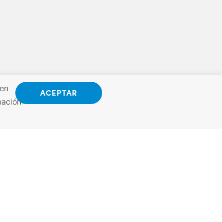
 en
ACEPTAR
mación