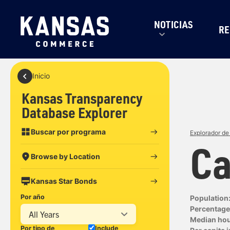
NOTICIAS
RE
Inicio
Kansas Transparency
Database Explorer
Buscar por programa
Explorador de
Ca
Browse by Location
Kansas Star Bonds
Por año
Population
Percentage 
All Years
Median ho
Por tipo de
Include