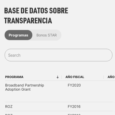
BASE DE DATOS SOBRE
TRANSPARENCIA
Programas
Bonos STAR
PROGRAMA
AÑO FISCAL
AÑO
PROGRAMA
AÑO FISCAL
Broadband Partnership
FY2020
Adoption Grant
ROZ
FY2016