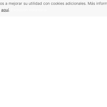
os a mejorar su utilidad con cookies adicionales. Más infor
s
aquí
.
Exclusión voluntaria
Volver arriba
 DE
SERVICIOS DE
VIAJES A 
MANO DE OBRA
Planifique su via
Lugares que visi
e assessment,
Búsqueda de empleo,