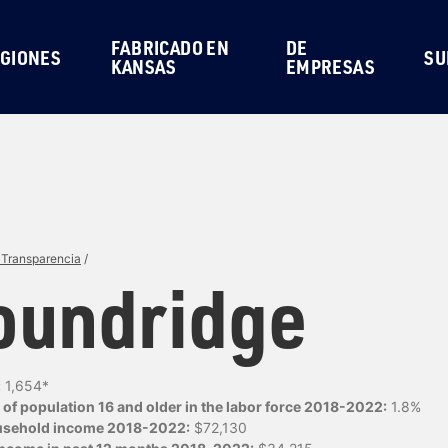
FABRICADO EN
DE
GIONES
SU
KANSAS
EMPRESAS
 Transparencia
/
undridge
:
1,654*
of population 16 and older in the labor force 2018-2022:
1.8%
usehold income 2018-2022:
$72,130