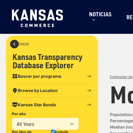
NOTICIAS
RE
Inicio
Kansas Transparency
Database Explorer
Buscar por programa
Explorador de
Mo
Browse by Location
Kansas Star Bonds
Por año
Population
Percentage 
All Years
Median ho
Por tipo de
Include