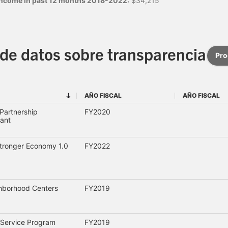
 income in past 12 months 2018-2022:
$34,215
de datos sobre transparencia
Pr
AÑO FISCAL
AÑO FISCAL
AÑO FISCAL
AÑO FISCAL
Partnership
FY2020
ant
Stronger Economy 1.0
FY2022
borhood Centers
FY2019
Service Program
FY2019