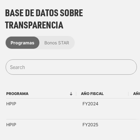
BASE DE DATOS SOBRE
TRANSPARENCIA
Programas
Bonos STAR
PROGRAMA
AÑO FISCAL
AÑO
PROGRAMA
AÑO FISCAL
HPIP
FY2024
HPIP
FY2025