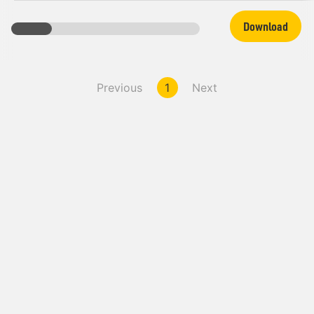
Download
Previous
1
Next