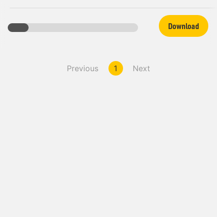
Download
Previous
1
Next