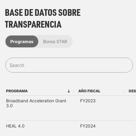
BASE DE DATOS SOBRE
TRANSPARENCIA
Programas
Bonos STAR
PROGRAMA
AÑO FISCAL
DES
PROGRAMA
AÑO FISCAL
Broadband Acceleration Grant
FY2023
3.0
HEAL 4.0
FY2024