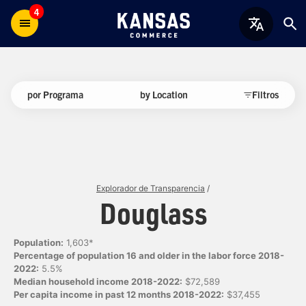
4
por Programa
by Location
Filtros
Explorador de Transparencia
/
Douglass
Population:
1,603*
Percentage of population 16 and older in the labor force 2018-
2022:
5.5%
Median household income 2018-2022:
$72,589
Per capita income in past 12 months 2018-2022:
$37,455