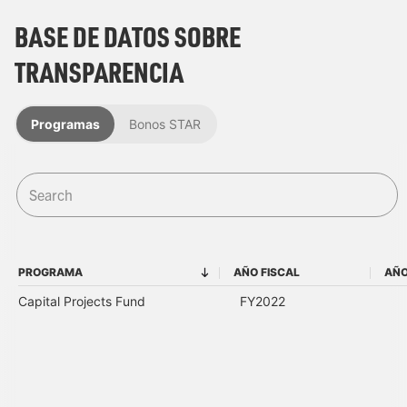
BASE DE DATOS SOBRE
TRANSPARENCIA
Programas
Bonos STAR
PROGRAMA
AÑO FISCAL
AÑO
PROGRAMA
AÑO FISCAL
Capital Projects Fund
FY2022