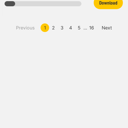
Download
Previous
1
2
3
4
5
…
16
Next