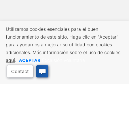
Utilizamos cookies esenciales para el buen
funcionamiento de este sitio. Haga clic en "Aceptar"
para ayudarnos a mejorar su utilidad con cookies
adicionales. Más información sobre el uso de cookies
ACEPTAR
aquí
.
Exclusión voluntaria
RECURSOS EMPRESARIALES
SERVICIOS DE MANO DE
OBRA
Incentivos y financiación,
Impuestos, créditos y exenciones,
Búsqueda de empleo, Servicios
Selección del emplazamiento,
para demandantes de empleo,
Hacer negocios en Kansas
Servicios para empresarios