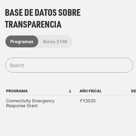
BASE DE DATOS SOBRE
TRANSPARENCIA
Programas
Bonos STAR
PROGRAMA
AÑO FISCAL
DE
PROGRAMA
AÑO FISCAL
Connectivity Emergency
FY2020
Response Grant