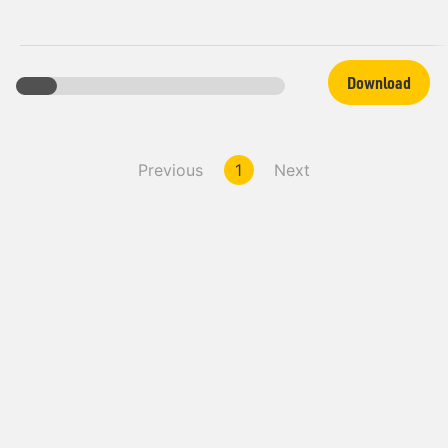
Download
Previous
1
Next