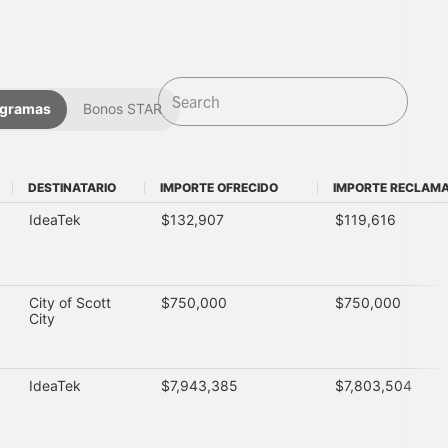
ogramas
Bonos STAR
DESTINATARIO
IMPORTE OFRECIDO
IMPORTE RECLAM
DESTINATARIO
IMPORTE OFRECIDO
IMPORTE RECLAM
IdeaTek
$132,907
$119,616
City of Scott
$750,000
$750,000
City
IdeaTek
$7,943,385
$7,803,504