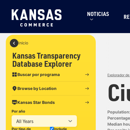
NOTICIAS
RE
Inicio
Kansas Transparency
Database Explorer
Buscar por programa
Explorador de
Ci
Browse by Location
Kansas Star Bonds
Por año
Population
Percentage 
All Years
Median ho
Por tipo de
Include