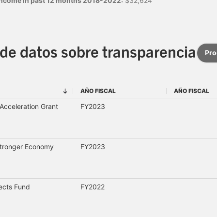
 income in past 12 months 2018-2022:
$32,624
de datos sobre transparencia
Pr
AÑO FISCAL
AÑO FISCAL
AÑO FISCAL
AÑO FISCAL
cceleration Grant
FY2023
Stronger Economy
FY2023
jects Fund
FY2022