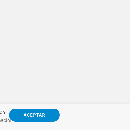
 en
ACEPTAR
mación