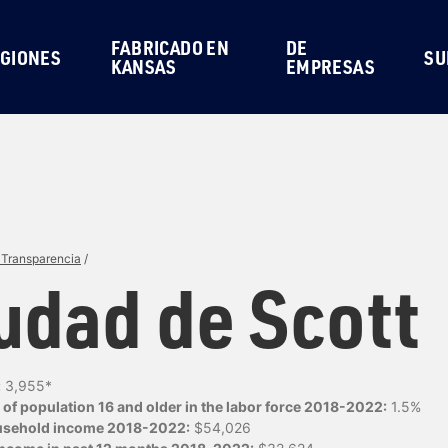
FABRICADO EN
DE
GIONES
SU
KANSAS
EMPRESAS
 Transparencia
/
udad de Scott
:
3,955*
of population 16 and older in the labor force 2018-2022:
1.5%
usehold income 2018-2022:
$54,026