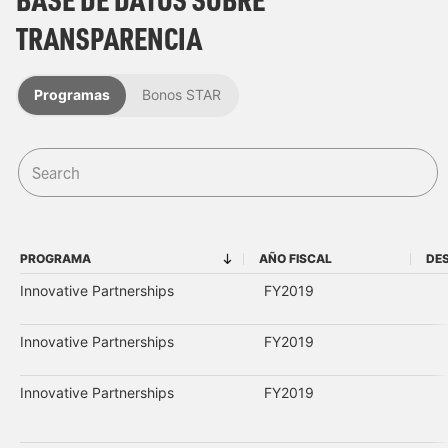
TRANSPARENCIA
Programas
Bonos STAR
PROGRAMA
AÑO FISCAL
DES
PROGRAMA
AÑO FISCAL
Innovative Partnerships
FY2019
Innovative Partnerships
FY2019
Innovative Partnerships
FY2019