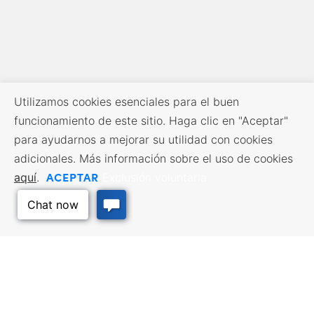
Utilizamos cookies esenciales para el buen
funcionamiento de este sitio. Haga clic en "Aceptar"
para ayudarnos a mejorar su utilidad con cookies
adicionales. Más información sobre el uso de cookies
ACEPTAR
aquí
.
Exclusión voluntaria
RECURSOS EMPRESARIALES
SERVICIOS DE MANO DE
OBRA
Incentivos y financiación,
Impuestos, créditos y exenciones,
Búsqueda de empleo, Servicios
Selección del emplazamiento,
para demandantes de empleo,
Hacer negocios en Kansas
Servicios para empresarios