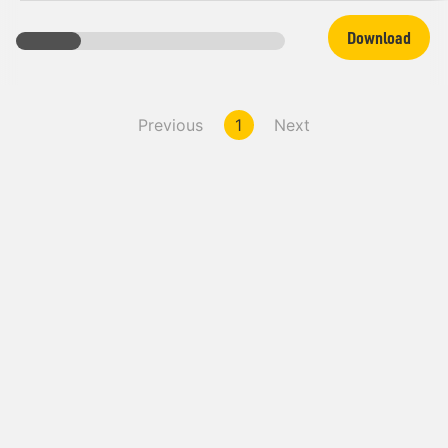
Download
Previous
1
Next