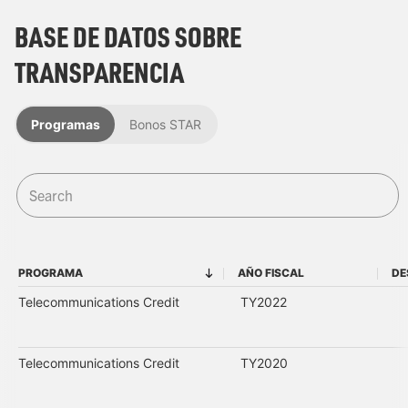
BASE DE DATOS SOBRE
TRANSPARENCIA
Programas
Bonos STAR
PROGRAMA
AÑO FISCAL
DE
PROGRAMA
AÑO FISCAL
Telecommunications Credit
TY2022
Telecommunications Credit
TY2020