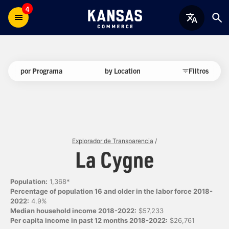
4
por Programa
by Location
Filtros
Explorador de Transparencia
/
La Cygne
Population:
1,368*
Percentage of population 16 and older in the labor force 2018-
2022:
4.9%
Median household income 2018-2022:
$57,233
Per capita income in past 12 months 2018-2022:
$26,761