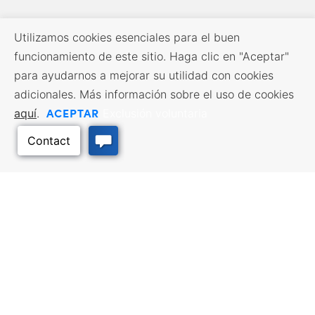
Utilizamos cookies esenciales para el buen
funcionamiento de este sitio. Haga clic en "Aceptar"
para ayudarnos a mejorar su utilidad con cookies
adicionales. Más información sobre el uso de cookies
ACEPTAR
aquí
.
Exclusión voluntaria
RECURSOS EMPRESARIALES
SERVICIOS DE MANO DE
OBRA
Incentivos y financiación,
Impuestos, créditos y exenciones,
Búsqueda de empleo, Servicios
Selección del emplazamiento,
para demandantes de empleo,
Hacer negocios en Kansas
Servicios para empresarios
Volver arriba