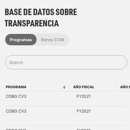
BASE DE DATOS SOBRE
TRANSPARENCIA
Programas
Bonos STAR
PROGRAMA
AÑO FISCAL
AÑO 
PROGRAMA
AÑO FISCAL
CDBG CV3
FY2021
CDBG CV3
FY2021