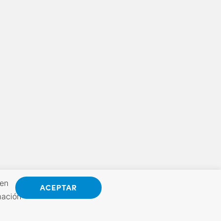
 en
ACEPTAR
mación