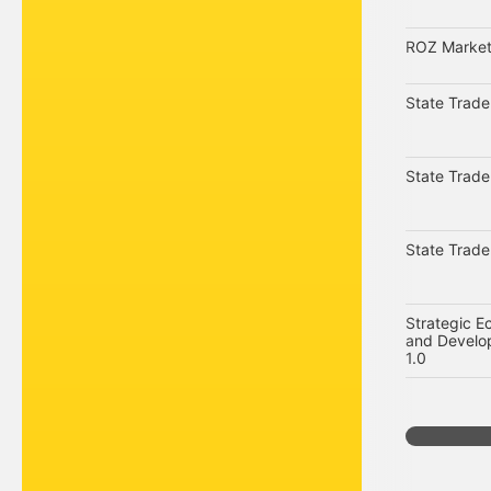
ROZ Market
State Trad
State Trad
State Trad
Strategic E
and Develo
1.0