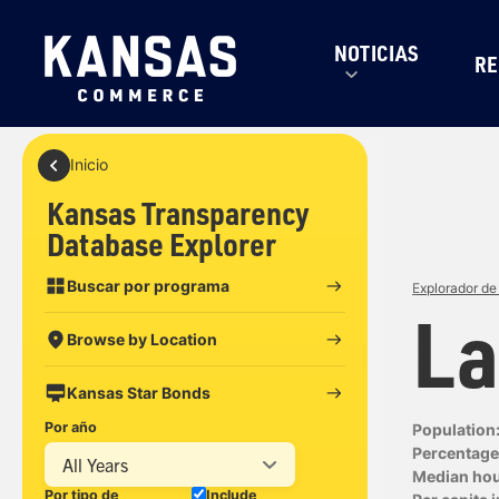
NOTICIAS
RE
Inicio
Kansas Transparency
Database Explorer
Buscar por programa
Explorador de
La
Browse by Location
Kansas Star Bonds
Por año
Population
Percentage 
All Years
Median ho
Por tipo de
Include