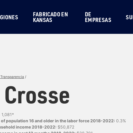
FABRICADO EN
DE
GIONES
SU
KANSAS
EMPRESAS
 Transparencia
/
 Crosse
:
1,081*
of population 16 and older in the labor force 2018-2022:
0.3%
usehold income 2018-2022:
$50,872