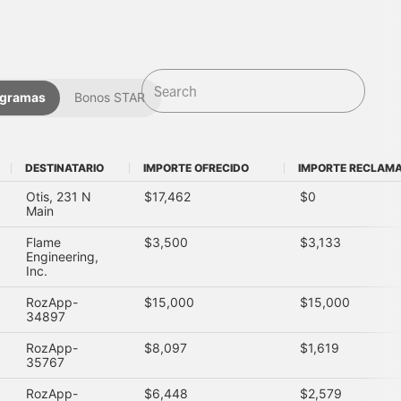
ogramas
Bonos STAR
DESTINATARIO
IMPORTE OFRECIDO
IMPORTE RECLAM
DESTINATARIO
IMPORTE OFRECIDO
IMPORTE RECLAM
Otis, 231 N
$17,462
$0
Main
Flame
$3,500
$3,133
Engineering,
Inc.
RozApp-
$15,000
$15,000
34897
RozApp-
$8,097
$1,619
35767
RozApp-
$6,448
$2,579