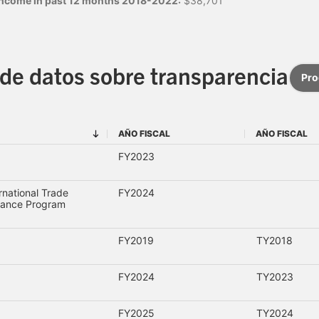
 income in past 12 months 2018-2022:
$38,701
de datos sobre transparencia
Pr
AÑO FISCAL
AÑO FISCAL
AÑO FISCAL
AÑO FISCAL
FY2023
rnational Trade
FY2024
tance Program
FY2019
TY2018
FY2024
TY2023
FY2025
TY2024