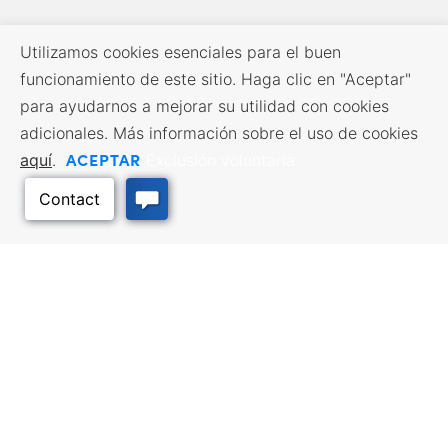
Utilizamos cookies esenciales para el buen
funcionamiento de este sitio. Haga clic en "Aceptar"
para ayudarnos a mejorar su utilidad con cookies
adicionales. Más información sobre el uso de cookies
ACEPTAR
aquí
.
Exclusión voluntaria
RECURSOS EMPRESARIALES
SERVICIOS DE MANO DE
OBRA
Incentivos y financiación,
Impuestos, créditos y exenciones,
Búsqueda de empleo, Servicios
Selección del emplazamiento,
para demandantes de empleo,
Hacer negocios en Kansas
Servicios para empresarios
Volver arriba