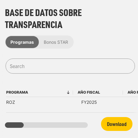
BASE DE DATOS SOBRE
TRANSPARENCIA
Programas
Bonos STAR
PROGRAMA
AÑO FISCAL
AÑO 
PROGRAMA
AÑO FISCAL
ROZ
FY2025
Download