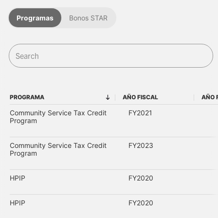
Programas
Bonos STAR
PROGRAMA
AÑO FISCAL
AÑO 
PROGRAMA
AÑO FISCAL
Community Service Tax Credit
FY2021
Program
Community Service Tax Credit
FY2023
Program
HPIP
FY2020
HPIP
FY2020