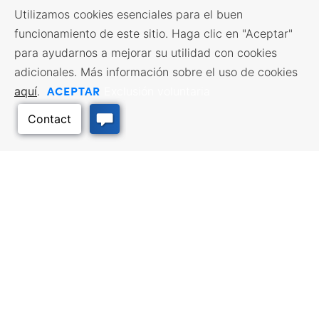
Utilizamos cookies esenciales para el buen
funcionamiento de este sitio. Haga clic en "Aceptar"
para ayudarnos a mejorar su utilidad con cookies
adicionales. Más información sobre el uso de cookies
ACEPTAR
aquí
.
Exclusión voluntaria
RECURSOS EMPRESARIALES
SERVICIOS DE MANO DE
OBRA
Incentivos y financiación,
Impuestos, créditos y exenciones,
Búsqueda de empleo, Servicios
Selección del emplazamiento,
para demandantes de empleo,
Hacer negocios en Kansas
Servicios para empresarios
Volver arriba
LUGARES DE CALIDAD
VIAJES A KANSAS